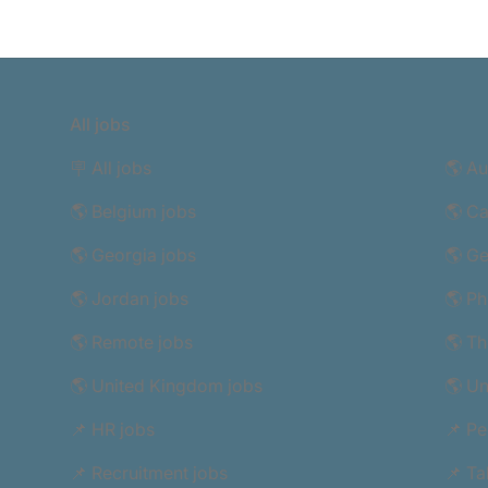
All jobs
🪧 All jobs
🌎 Au
🌎 Belgium jobs
🌎 C
🌎 Georgia jobs
🌎 G
🌎 Jordan jobs
🌎 Ph
🌎 Remote jobs
🌎 Th
🌎 United Kingdom jobs
🌎 Un
📌 HR jobs
📌 Pe
📌 Recruitment jobs
📌 Ta