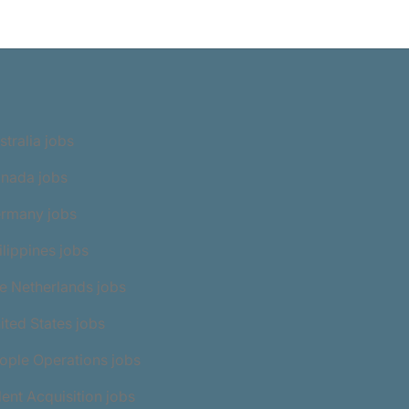
stralia jobs
anada jobs
ermany jobs
ilippines jobs
e Netherlands jobs
ited States jobs
ople Operations jobs
lent Acquisition jobs