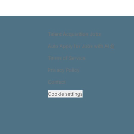
Footer
Talent Acquisition Jobs
Auto Apply for Jobs with AI 🤖
Terms of Service
Privacy Policy
Contact
Cookie settings